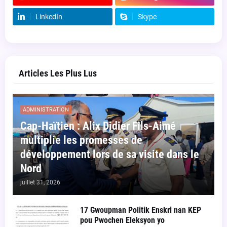
LinkedIn
Skype
Articles Les Plus Lus
ADMINISTRATION
Cap-Haïtien : Alix Didier Fils-Aimé
multiplie les promesses de
développement lors de sa visite dans le
Nord
juillet 31, 2026
17 Gwoupman Politik Enskri nan KEP
pou Pwochen Eleksyon yo