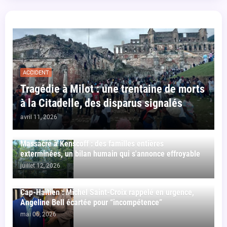
ACCIDENT
Tragédie à Milot : une trentaine de morts
à la Citadelle, des disparus signalés
avril 11, 2026
Massacre à Kenscoff : des familles entières
exterminées, un bilan humain qui s'annonce effroyable
juillet 12, 2026
Cap-Haïtien : Michel Saint-Croix rappelé en urgence,
Angeline Bell écartée pour “incompétence”
mai 06, 2026