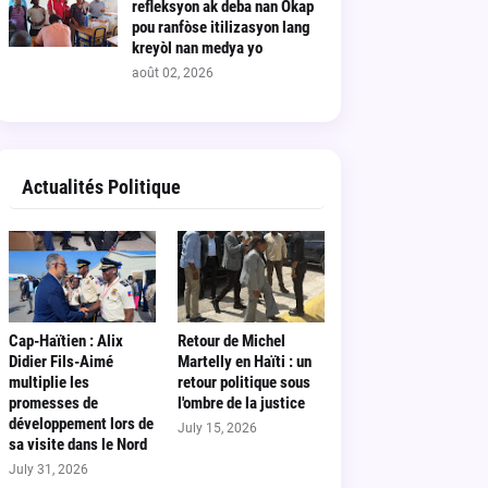
refleksyon ak deba nan Okap
pou ranfòse itilizasyon lang
kreyòl nan medya yo
août 02, 2026
Actualités Politique
Cap-Haïtien : Alix
Retour de Michel
Didier Fils-Aimé
Martelly en Haïti : un
multiplie les
retour politique sous
promesses de
l'ombre de la justice
développement lors de
July 15, 2026
sa visite dans le Nord
July 31, 2026