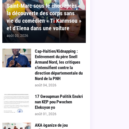
Saint-Marc sous le choc après
la découverte des corps sans
vie du comédien « Ti Kanmsou »
et d'Elena dans une voiture
août 03, 2026
Cap-Haïtien/Kidnapping :
Enlèvement du père Snell
Armand Nord, les critiques
s'intensifient contre la
direction départementale du
Nord de la PNH
août 04, 2026
17 Gwoupman Politik Enskri
nan KEP pou Pwochen
Eleksyon yo
août 01, 2026
AKA òganize de jou