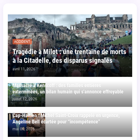
ACCIDENT
Tragédie à Milot : une trentaine de morts
à la Citadelle, des disparus signalés
avril 11, 2026
Massacre à Kenscoff : des familles entières
exterminées, un bilan humain qui s'annonce effroyable
juillet 12, 2026
Cap-Haïtien : Michel Saint-Croix rappelé en urgence,
Angeline Bell écartée pour “incompétence”
mai 06, 2026