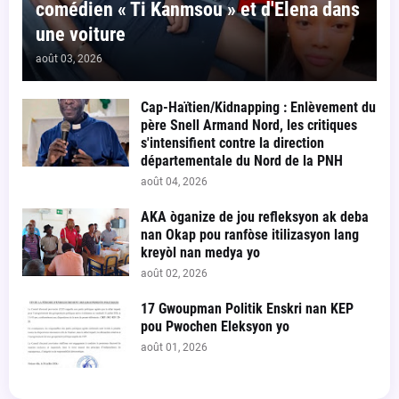
comédien « Ti Kanmsou » et d'Elena dans
une voiture
août 03, 2026
Cap-Haïtien/Kidnapping : Enlèvement du
père Snell Armand Nord, les critiques
s'intensifient contre la direction
départementale du Nord de la PNH
août 04, 2026
AKA òganize de jou refleksyon ak deba
nan Okap pou ranfòse itilizasyon lang
kreyòl nan medya yo
août 02, 2026
17 Gwoupman Politik Enskri nan KEP
pou Pwochen Eleksyon yo
août 01, 2026