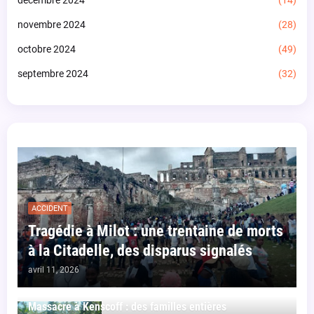
décembre 2024
(14)
novembre 2024
(28)
octobre 2024
(49)
septembre 2024
(32)
ACCIDENT
Tragédie à Milot : une trentaine de morts
à la Citadelle, des disparus signalés
avril 11, 2026
Massacre à Kenscoff : des familles entières