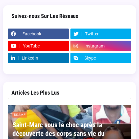
Suivez-nous Sur Les Réseaux
Facebook
Twitter
YouTube
Instagram
LinkedIn
Skype
Articles Les Plus Lus
DRAME
Saint-Marc sous le choc après la
découverte des corps sans vie du