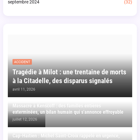
septembre 2024
(32)
ACCIDENT
Tragédie à Milot : une trentaine de morts
à la Citadelle, des disparus signalés
avril 11, 2026
Massacre à Kenscoff : des familles entières
exterminées, un bilan humain qui s'annonce effroyable
juillet 12, 2026
Cap-Haïtien : Michel Saint-Croix rappelé en urgence,