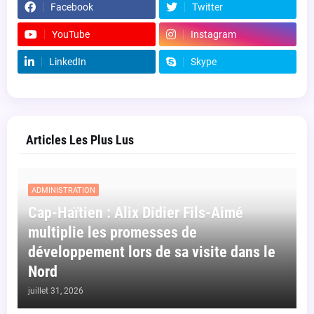
Facebook
Twitter
YouTube
Instagram
LinkedIn
Skype
Articles Les Plus Lus
ADMINISTRATION
Cap-Haïtien : Alix Didier Fils-Aimé
multiplie les promesses de
développement lors de sa visite dans le
Nord
juillet 31, 2026