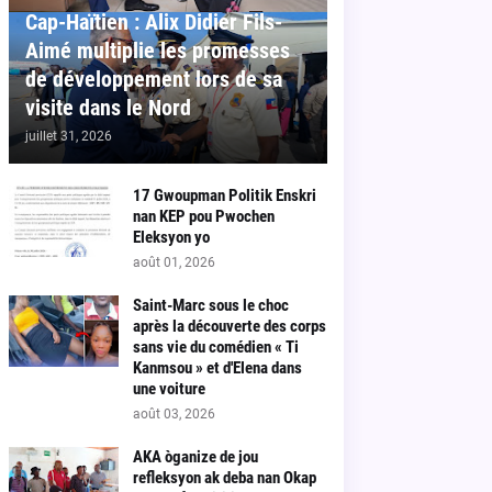
Cap-Haïtien : Alix Didier Fils-
Aimé multiplie les promesses
de développement lors de sa
visite dans le Nord
juillet 31, 2026
17 Gwoupman Politik Enskri
nan KEP pou Pwochen
Eleksyon yo
août 01, 2026
Saint-Marc sous le choc
après la découverte des corps
sans vie du comédien « Ti
Kanmsou » et d'Elena dans
une voiture
août 03, 2026
AKA òganize de jou
refleksyon ak deba nan Okap