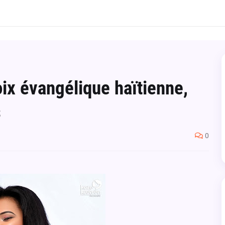
oix évangélique haïtienne,
s
0