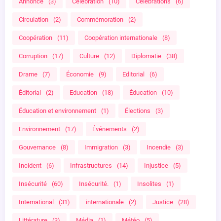
Annonce
(3)
Célébration
(10)
Célébrations
(6)
Circulation
(2)
Commémoration
(2)
Coopération
(11)
Coopération internationale
(8)
Corruption
(17)
Culture
(12)
Diplomatie
(38)
Drame
(7)
Économie
(9)
Editorial
(6)
Éditorial
(2)
Education
(18)
Éducation
(10)
Éducation et environnement
(1)
Élections
(3)
Environnement
(17)
Événements
(2)
Gouvernance
(8)
Immigration
(3)
Incendie
(3)
Incident
(6)
Infrastructures
(14)
Injustice
(5)
Insécurité
(60)
Insécurité.
(1)
Insolites
(1)
International
(31)
internationale
(2)
Justice
(28)
Littérature
(3)
Média
(1)
Météo
(5)