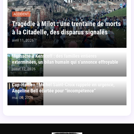
ACCIDENT
Tragédie à Milot : une trentaine de morts
à la Citadelle, des disparus signalés
avril 11, 2026
Massacre à Kenscoff : des familles entières
exterminées, un bilan humain qui s'annonce effroyable
juillet 12, 2026
Cap-Haïtien : Michel Saint-Croix rappelé en urgence,
Angeline Bell écartée pour “incompétence”
mai 06, 2026