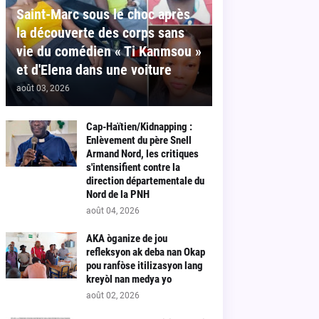
Saint-Marc sous le choc après
la découverte des corps sans
vie du comédien « Ti Kanmsou »
et d'Elena dans une voiture
août 03, 2026
Cap-Haïtien/Kidnapping :
Enlèvement du père Snell
Armand Nord, les critiques
s'intensifient contre la
direction départementale du
Nord de la PNH
août 04, 2026
AKA òganize de jou
refleksyon ak deba nan Okap
pou ranfòse itilizasyon lang
kreyòl nan medya yo
août 02, 2026