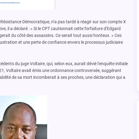
e Résistance Démocratique, n’a pas tardé à réagir sur son compte X
, il a déclaré : « Si le CPT cautionnait cette forfaiture d'Edgard
ngerait du côté des assassins. Ce serait tout aussi honteux. » Ces
stration et une perte de confiance envers le processus judiciaire
nts du juge Voltaire, qui, selon eux, aurait dévié l'enquête initiale
21, Voltaire avait émis une ordonnance controversée, suggérant
nsabilité de sa mort incomberait à ses proches, une déclaration qui a