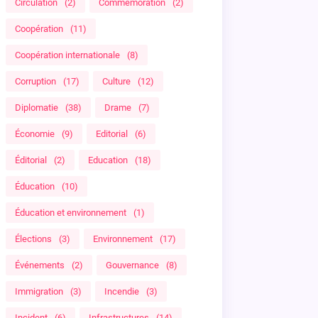
Circulation
(2)
Commémoration
(2)
Coopération
(11)
Coopération internationale
(8)
Corruption
(17)
Culture
(12)
Diplomatie
(38)
Drame
(7)
Économie
(9)
Editorial
(6)
Éditorial
(2)
Education
(18)
Éducation
(10)
Éducation et environnement
(1)
Élections
(3)
Environnement
(17)
Événements
(2)
Gouvernance
(8)
Immigration
(3)
Incendie
(3)
Incident
(6)
Infrastructures
(14)