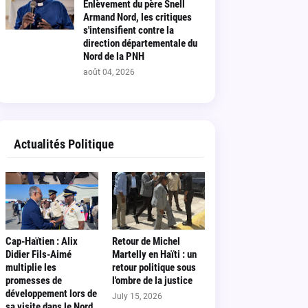
Enlèvement du père Snell
Armand Nord, les critiques
s'intensifient contre la
direction départementale du
Nord de la PNH
août 04, 2026
Actualités Politique
Cap-Haïtien : Alix
Retour de Michel
Didier Fils-Aimé
Martelly en Haïti : un
multiplie les
retour politique sous
promesses de
l'ombre de la justice
développement lors de
July 15, 2026
sa visite dans le Nord