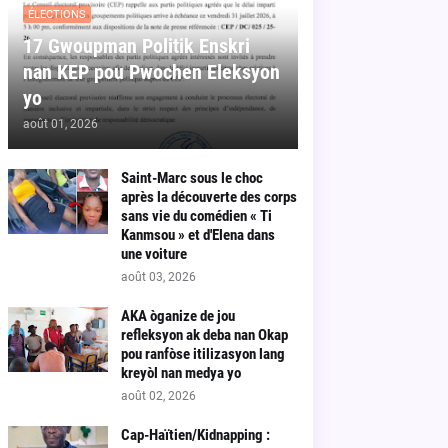
ÉLECTIONS
17 Gwoupman Politik Enskri
nan KEP pou Pwochen Eleksyon
yo
août 01, 2026
Saint-Marc sous le choc
après la découverte des corps
sans vie du comédien « Ti
Kanmsou » et d'Elena dans
une voiture
août 03, 2026
AKA òganize de jou
refleksyon ak deba nan Okap
pou ranfòse itilizasyon lang
kreyòl nan medya yo
août 02, 2026
Cap-Haïtien/Kidnapping :